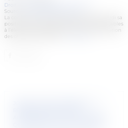
Droit rural
/
Alimentation et animaux
Source :
www.europarl.europa.eu
La commission de l’agriculture a adopté mardi sa
position sur les normes européennes applicables
à l’élevage, à l’hébergement et à la manipulation
des chiens et des chats...
Lire la suite
JOURS DE FRACTIONNEMENT : LA
RENONCIATION N’EST PAS
AUTOMATIQUE SI C’EST LE SALARIÉ
QUI DÉCIDE DU FRACTIONNEMENT