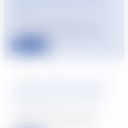
PRESCRIPTION NE REPART PAS À
ZÉRO
Droit du travail - Employeurs
/
Responsabilité accident du travail
En matière d’accidents du travail et de
maladies professionnelles, l’action e...
Lire la suite
CANICULE AU TRAVAIL : UN NOUVEAU
CADRE RÉGLEMENTAIRE FACE AUX
ÉPISODES DE CHALEUR INTENSE
Droit du travail - Salariés
/
Responsabilité
accident du travail
Le décret du 27 mai 2025 renforce
significativement les obligations des