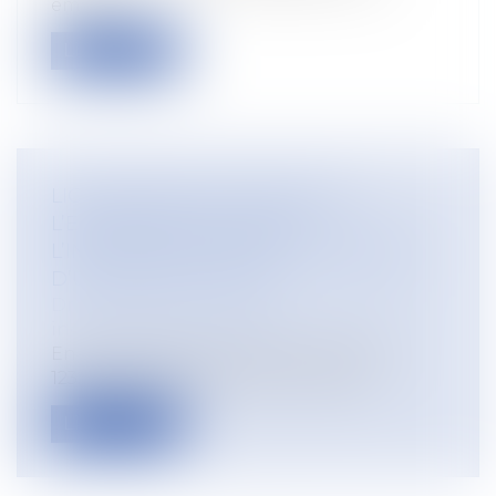
emplo...
Lire la suite
LICENCIEMENT ET REPORT DE
L’ENTRETIEN PRÉALABLE :
L’INFORMATION SUFFIT, PAS BESOIN
D’UN NOUVEAU DÉLAI
Droit du travail - Employeurs
/
Relation
individuelles au travail
En matière de licenciement, l’article L
1232-2 du Code du travail impose à l’...
Lire la suite