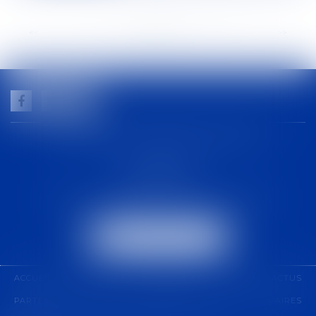
<<
<
...
14
15
16
17
18
19
20
...
>
>>
GUILHEM NOGAREDE AVOCAT
1 rue racine
30000 NÎMES
Tél :
04 48 21 56 64
-
Fax :
04 48 06 04 98
NOUS LOCALISER
ACCUEIL
CABINET
COMPÉTENCES
ÉQUIPE
ACTUS
PARTENARIAT
CONTACT
PAIEMENT EN LIGNE
HONORAIRES