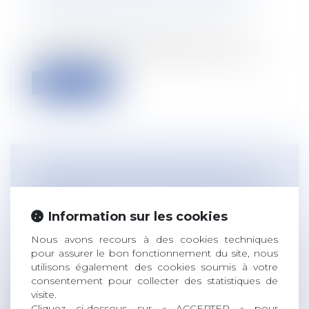
Droit du travail - Salariés
/
Relation
individuelles au travail
La renonciation d’un salarié aux jours
supplémentaires de congés en cas de fr...
Lire la suite
CHÔMAGE-INTEMPÉRIES DANS LE
BTP : LES TAUX DE COTISATIONS SONT
DÉVOILÉS
Information sur les cookies
Droit du travail - Employeurs
/
Droit de la
protection sociale
Nous avons recours à des cookies techniques
pour assurer le bon fonctionnement du site, nous
Récemment, les taux de cotisations
utilisons également des cookies soumis à votre
chômage-intempéries, servant à financer
consentement pour collecter des statistiques de
l’...
visite.
Cliquez ci-dessous sur « ACCEPTER » pour