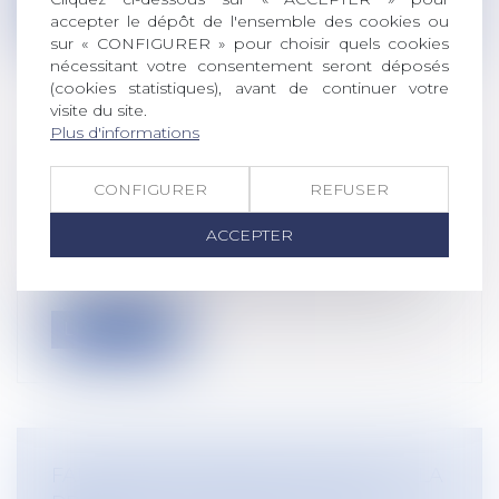
Lire la suite
accepter le dépôt de l'ensemble des cookies ou
sur « CONFIGURER » pour choisir quels cookies
nécessitant votre consentement seront déposés
(cookies statistiques), avant de continuer votre
visite du site.
Plus d'informations
VOTE SUR LES PREMIÈRES RÈGLES
RELATIVES AU BIEN-ÊTRE DES CHIENS
CONFIGURER
REFUSER
ET DES CHATS
Droit rural
/
Alimentation et animaux
ACCEPTER
La commission de l’agriculture a adopté
mardi sa position sur les normes euro...
Lire la suite
FAUTE INEXCUSABLE ET RECHUTE : LA