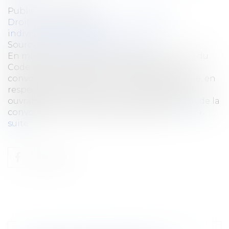
Publié le :
19/06/2025
Droit du travail - Employeurs
/
Relation
individuelles au travail
Source :
www.lemag-juridique.com
En matière de licenciement, l’article L 1232-2 du
Code du travail impose à l’employeur de
convoquer le salarié à un entretien préalable, en
respectant un délai minimum de cinq jours
ouvrables entre la remise ou la présentation de la
convocation et la tenue de l’entretien...
Lire la
suite