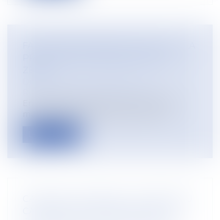
FAUTE INEXCUSABLE ET RECHUTE : LA
PRESCRIPTION NE REPART PAS À
ZÉRO
Droit du travail - Employeurs
/
Responsabilité accident du travail
En matière d’accidents du travail et de
maladies professionnelles, l’action e...
Lire la suite
CANICULE AU TRAVAIL : UN NOUVEAU
CADRE RÉGLEMENTAIRE FACE AUX