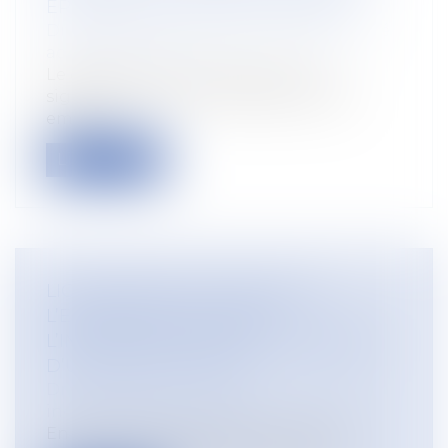
ÉPISODES DE CHALEUR INTENSE
Droit du travail - Salariés
/
Responsabilité
accident du travail
Le décret du 27 mai 2025 renforce
significativement les obligations des
emplo...
Lire la suite
LICENCIEMENT ET REPORT DE
L’ENTRETIEN PRÉALABLE :
L’INFORMATION SUFFIT, PAS BESOIN
D’UN NOUVEAU DÉLAI
Droit du travail - Employeurs
/
Relation
individuelles au travail
En matière de licenciement, l’article L