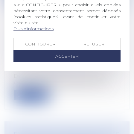
sur « CONFIGURER » pour choisir quels cookies
nécessitant votre consentement seront déposés
(cookies statistiques), avant de continuer votre
visite du site.
Plus d'informations
OBLIGATION DE SÉCURITÉ :
L’EMPLOYEUR DOIT VÉRIFIER
CONFIGURER
REFUSER
L’EFFECTIVITÉ DES PRÉCONISATIONS
DU MÉDECIN DU TRAVAIL
ACCEPTER
Droit du travail - Salariés
/
Responsabilité
accident du travail
Dans un arrêt rendu le 11 juin 2025, la
chambre sociale a rappelé avec force...
Lire la suite