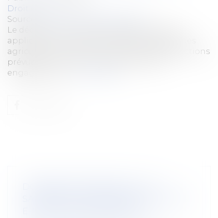
Droit rural
Source :
www.lemag-juridique.com
Le décret du 10 juin 2025 modifie le régime
applicable aux aides à l'installation des jeunes
agriculteurs, en renforçant le cadre des sanctions
prévues en cas de non-respect de leurs
engagements...
Lire la suite
DONNÉES PERSONNELLES : LE
SALARIÉ PEUT EXIGER L’ACCÈS À SES
E-MAILS PROFESSIONNELS