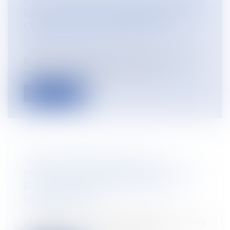
FAUTE GRAVE ET RUPTURE ANTICIPÉE
DU CDD : PAS DE PROCÉDURE DE
LICENCIEMENT À RESPECTER
Droit du travail - Employeurs
/
Relation
individuelles au travail
Dans un arrêt du 11 juin 2025, la Cour de
cassation rappelle la distinction e...
Lire la suite
JEUNES AGRICULTEURS : DE
NOUVELLES RÈGLES DE DÉCHÉANCE
EN CAS DE NON-RESPECT DES
ENGAGEMENTS
Droit rural
Le décret du 10 juin 2025 modifie le régime