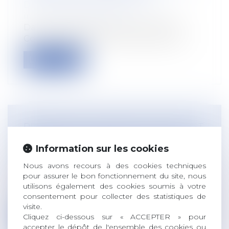
Droit du travail - Salariés
/
Relation
individuelles au travail
Dans un arrêt rendu le 18 juin 2025, la
Cour de cassation confirme que les co...
Lire la suite
PRÉVENTION DU RISQUE CHALEUR ET
CANICULE : DE NOUVELLES RÈGLES
Information sur les cookies
AU 1ER JUILLET 2025
Droit du travail - Employeurs
/
Droit de la
Nous avons recours à des cookies techniques
protection sociale
pour assurer le bon fonctionnement du site, nous
utilisons également des cookies soumis à votre
Un décret et un arrêté sont venus fixer de
consentement pour collecter des statistiques de
nouvelles obligations concernant l...
visite.
Cliquez ci-dessous sur « ACCEPTER » pour
Lire la suite
accepter le dépôt de l'ensemble des cookies ou