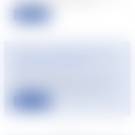
applicable aux aides à l'installa...
Lire la suite
CANICULE : QUI PEUT RECOURIR AU
CHÔMAGE INTEMPÉRIES ?
Droit du travail - Salariés
/
Droit de la
protection sociale
Les fortes chaleurs peuvent pousser votre
employeur à vouloir stopper l’activ...
Lire la suite
<<
<
...
13
14
15
16
17
18
19
...
>
>>