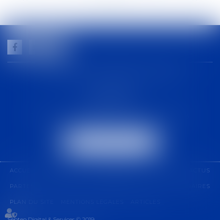
GUILHEM NOGAREDE AVOCAT
1 rue racine
30000 NÎMES
Tél :
04 48 21 56 64
-
Fax :
04 48 06 04 98
NOUS LOCALISER
ACCUEIL
CABINET
COMPÉTENCES
ÉQUIPE
ACTUS
PARTENARIAT
CONTACT
PAIEMENT EN LIGNE
HONORAIRES
PLAN DU SITE
MENTIONS LÉGALES
ARTICLES
Septeo Digital & Services © 2019