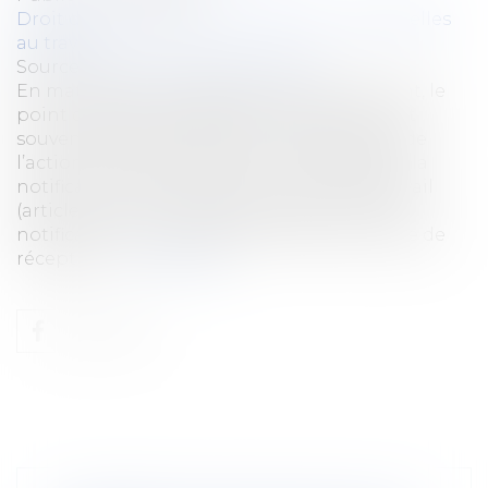
Droit du travail - Salariés
/
Relation individuelles
au travail
Source :
www.lemag-juridique.com
En matière de contestation du licenciement, le
point de départ du délai de prescription est
souvent source de litige, et la prescription de
l’action en justice est d’un an à compter de la
notification de la rupture du contrat de travail
(article L 1471-1 du Code du travail). Or, cette
notification est juridiquement fixée à la date de
réception...
Lire la suite