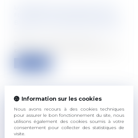
LA REPRISE DU BAIL PAR LE FILS DU
FERMIER N’EST PAS IMMÉDIATE SI LE
BAIL N’EST PAS ARRIVÉ À ÉCHÉANCE !
Droit rural
/
Cession d'exploitation et baux
ruraux
Bien que la cession du bail soit en
principe interdite, elle demeure possible...
Lire la suite
Information sur les cookies
HEURES SUPPLÉMENTAIRES ET FAUTE
Nous avons recours à des cookies techniques
GRAVE : DOUBLE RAPPEL À L’ORDRE
pour assurer le bon fonctionnement du site, nous
DE LA COUR DE CASSATION
utilisons également des cookies soumis à votre
Droit du travail - Salariés
/
Relation
consentement pour collecter des statistiques de
individuelles au travail
visite.