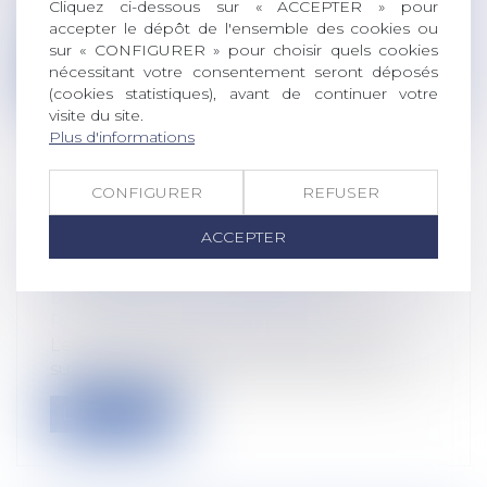
La preuve des heures supplémentaires
Cliquez ci-dessous sur « ACCEPTER » pour
accepter le dépôt de l'ensemble des cookies ou
repose sur un mécanisme partagé : le sal...
sur « CONFIGURER » pour choisir quels cookies
nécessitant votre consentement seront déposés
Lire la suite
(cookies statistiques), avant de continuer votre
visite du site.
Plus d'informations
CONFIGURER
REFUSER
DES SUBVENTIONS POUR PRÉVENIR
ACCEPTER
LES ACCIDENTS DU TRAVAIL ET LES
MALADIES PROFESSIONNELLES
Droit du travail - Employeurs
/
Responsabilité accident du travail
Les entreprises peuvent bénéficier de
subventions destinées à réduire l’expos...
Lire la suite