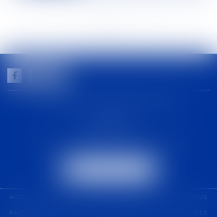
<<
<
...
16
17
18
19
20
21
22
...
>
>>
GUILHEM NOGAREDE AVOCAT
1 rue racine
30000 NÎMES
Tél :
04 48 21 56 64
-
Fax :
04 48 06 04 98
NOUS LOCALISER
ACCUEIL
CABINET
COMPÉTENCES
ÉQUIPE
ACTUS
PARTENARIAT
CONTACT
PAIEMENT EN LIGNE
HONORAIRES