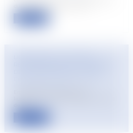
du métier d’agriculteur, dite loi...
Lire la suite
LICENCIEMENT : LE COMPTE À
REBOURS DÉMARRE LE LENDEMAIN
DE LA RÉCEPTION DE LA LETTRE
Droit du travail - Salariés
/
Relation
individuelles au travail
En matière de contestation du
licenciement, le point de départ du délai
de pr...
Lire la suite