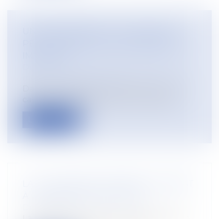
UN MANQUEMENT À LA SÉCURITÉ
PEUT JUSTIFIER UN LICENCIEMENT
IMMÉDIAT
Droit du travail - Employeurs
/
Relation
individuelles au travail
Dans un arrêt du 21 mai 2025, la Cour de
cassation rappelle que le non-respec...
Lire la suite
LA LOI AGRICOLE ÉCARTÉE DU DÉBAT
À L’ASSEMBLÉE NATIONALE
Droit rural
La proposition de loi sur la simplification